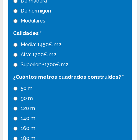
De madera
De hormigón
Modulares
Calidades
*
Media: 1450€ m2
Alta: 1700€ m2
Superior: +1700€ m2
¿Cuántos metros cuadrados construidos?
*
50 m
90 m
120 m
140 m
160 m
180 m