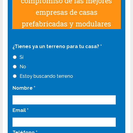
compromiso de las mejores
empresas de casas
prefabricadas y modulares
¿Tienes ya un terreno para tu casa?
*
Sí
No
Estoy buscando terreno
Nombre
*
Email
*
Teléfono
*