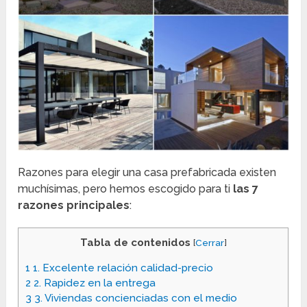
Razones para elegir una casa prefabricada existen
muchísimas, pero hemos escogido para ti
las 7
razones principales
:
Tabla de contenidos
[
Cerrar
]
1
1. Excelente relación calidad-precio
2
2. Rapidez en la entrega
3
3. Viviendas concienciadas con el medio